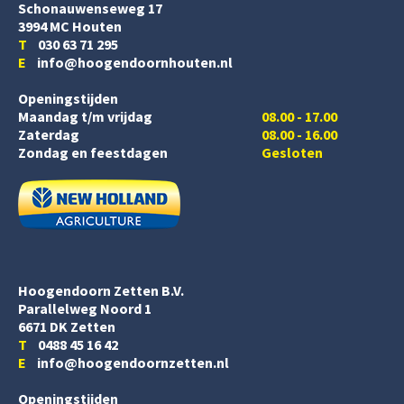
Schonauwenseweg 17
3994 MC Houten
T
030 63 71 295
E
info@hoogendoornhouten.nl
Openingstijden
Maandag t/m vrijdag
08.00 - 17.00
Zaterdag
08.00 - 16.00
Zondag en feestdagen
Gesloten
Hoogendoorn Zetten B.V.
Parallelweg Noord 1
6671 DK Zetten
T
0488 45 16 42
E
info@hoogendoornzetten.nl
Openingstijden