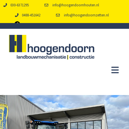
030-6371295
info@hoogendoornhouten.nl
0488-451642
info@hoogendoornzetten.nl