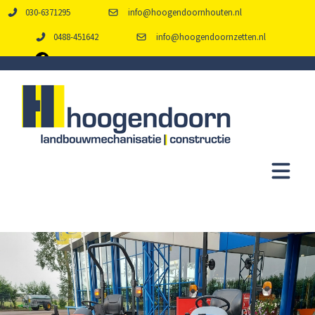
030-6371295
info@hoogendoornhouten.nl
0488-451642
info@hoogendoornzetten.nl