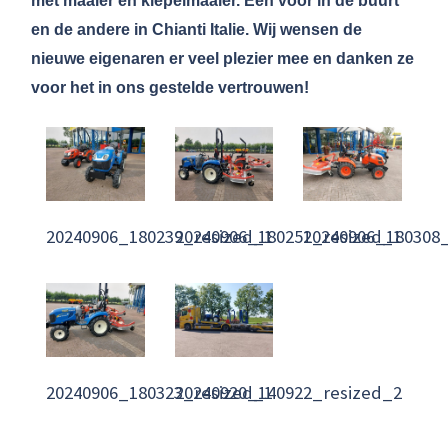
met maaier en klepelmaaier. Eén voor in de buurt
en de andere in Chianti Italie. Wij wensen de
nieuwe eigenaren er veel plezier mee en danken ze
voor het in ons gestelde vertrouwen!
20240906_180239_resized_1
20240906_180251_resized_1
20240906_180308
20240906_180323_resized_1
20240920_140922_resized_2