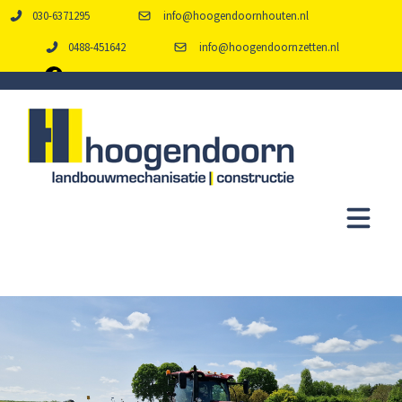
030-6371295
info@hoogendoornhouten.nl
0488-451642
info@hoogendoornzetten.nl