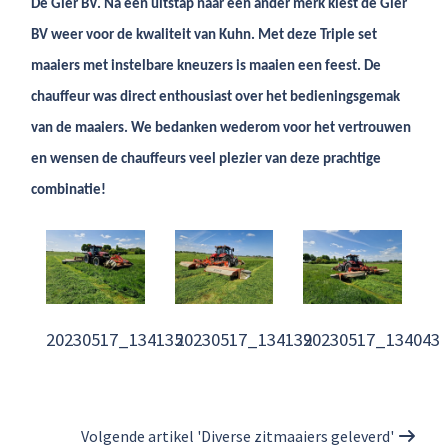
De Gier BV. Na een uitstap naar een ander merk kiest de Gier
BV weer voor de kwaliteit van Kuhn. Met deze Triple set
maaiers met instelbare kneuzers is maaien een feest. De
chauffeur was direct enthousiast over het bedieningsgemak
van de maaiers. We bedanken wederom voor het vertrouwen
en wensen de chauffeurs veel plezier van deze prachtige
combinatie!
20230517_134135
20230517_134139
20230517_134043
Volgende artikel 'Diverse zitmaaiers geleverd'