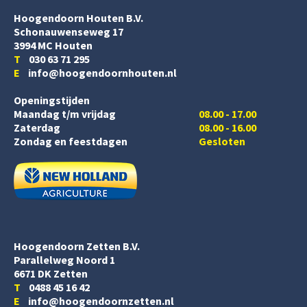
Hoogendoorn Houten B.V.
Schonauwenseweg 17
3994 MC Houten
T
030 63 71 295
E
info@hoogendoornhouten.nl
Openingstijden
Maandag t/m vrijdag
08.00 - 17.00
Zaterdag
08.00 - 16.00
Zondag en feestdagen
Gesloten
Hoogendoorn Zetten B.V.
Parallelweg Noord 1
6671 DK Zetten
T
0488 45 16 42
E
info@hoogendoornzetten.nl