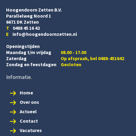
Hoogendoorn Zetten B.V.
Parallelweg Noord 1
6671 DK Zetten
T
0488 45 16 42
E
info@hoogendoornzetten.nl
Openingstijden
Maandag t/m vrijdag
08.00 - 17.00
Zaterdag
Op afspraak, bel 0488-451642
Zondag en feestdagen
Gesloten
Informatie
Home
Over ons
Actueel
Contact
Vacatures