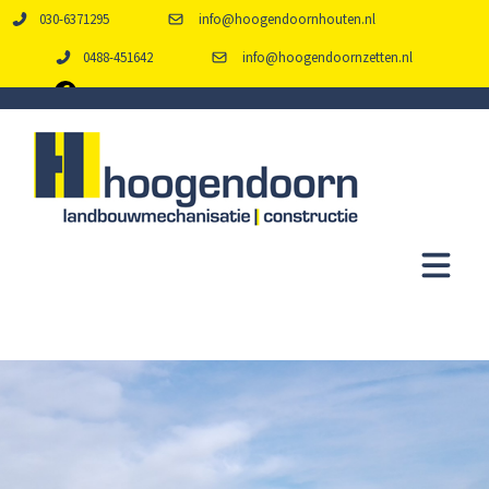
030-6371295
info@hoogendoornhouten.nl
0488-451642
info@hoogendoornzetten.nl