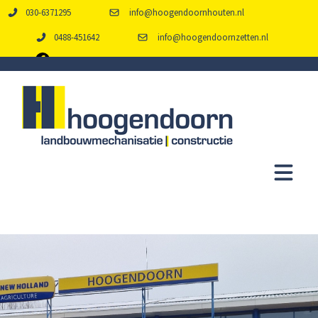
030-6371295
info@hoogendoornhouten.nl
0488-451642
info@hoogendoornzetten.nl