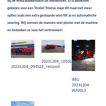
bij de firma Blankenstein uit Werkhoven. Er is wederom
gekozen voor een Trioliet Triotrac maar dit maal met meer
opties zoals een extra gestuurde wiel/lift as en automatische
smering. Wij wensen de mannen veel plezier met de machine
en bedanken ze voor het vertrouwen!
20231204_105011_resized
20231204_094522_resized
IMG-
20231204-
WA0013