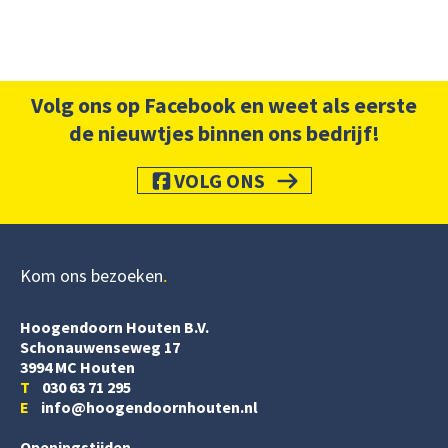
Volg ons op Facebook en weet als eerste
de nieuwtjes binnen ons bedrijf!
VOLG ONS
Kom ons bezoeken
Hoogendoorn Houten B.V.
Schonauwenseweg 17
3994 MC Houten
T
030 63 71 295
E
info@hoogendoornhouten.nl
Openingstijden