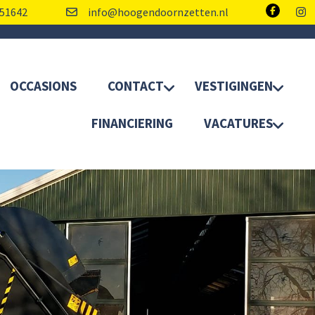
51642
info@hoogendoornzetten.nl
OCCASIONS
CONTACT
VESTIGINGEN
FINANCIERING
VACATURES