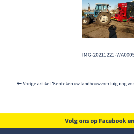
IMG-20211221-WA000
Vorige artikel 'Kenteken uw landbouwvoertuig nog voor
Volg ons op Facebook en