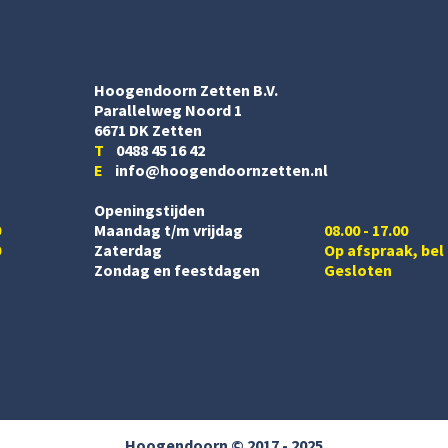
Hoogendoorn Zetten B.V.
Parallelweg Noord 1
6671 DK Zetten
T
0488 45 16 42
E
info@hoogendoornzetten.nl
Openingstijden
0
Maandag t/m vrijdag
08.00 - 17.00
0
Zaterdag
Op afspraak, bel
Zondag en feestdagen
Gesloten
Hoogendoorn © 2017 - 2025