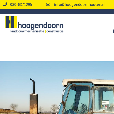
030-6371295
info@hoogendoornhouten.nl