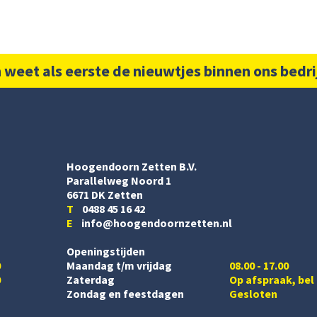
 weet als eerste de nieuwtjes binnen ons bedri
Hoogendoorn Zetten B.V.
Parallelweg Noord 1
6671 DK Zetten
T
0488 45 16 42
E
info@hoogendoornzetten.nl
Openingstijden
0
Maandag t/m vrijdag
08.00 - 17.00
0
Zaterdag
Op afspraak, bel
Zondag en feestdagen
Gesloten