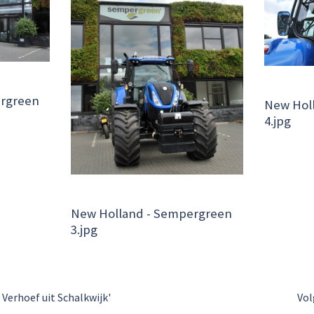
ergreen
New Hol
4.jpg
New Holland - Sempergreen
3.jpg
 Verhoef uit Schalkwijk'
Vol