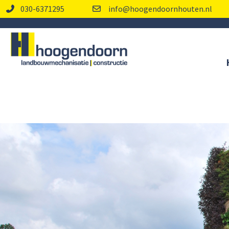
030-6371295
info@hoogendoornhouten.nl