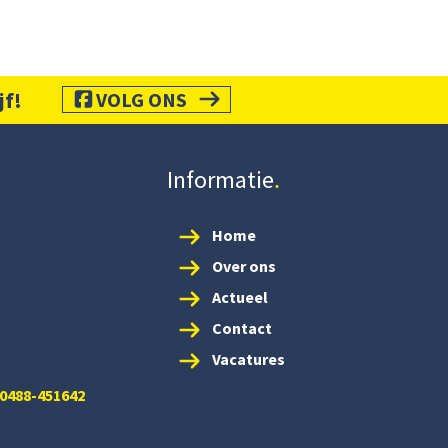
jf!
VOLG ONS
Informatie
Home
Over ons
Actueel
Contact
Vacatures
 0488-451642