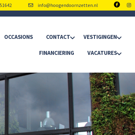
51642
info@hoogendoornzetten.nl
OCCASIONS
CONTACT
VESTIGINGEN
FINANCIERING
VACATURES