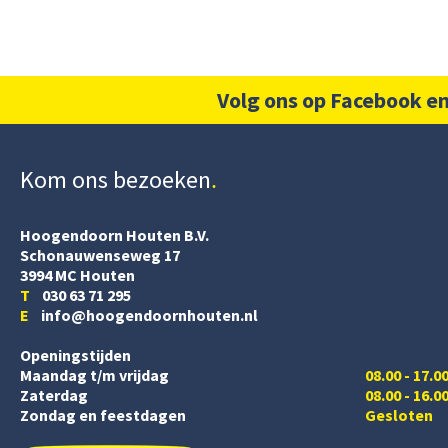
Volg ons op Facebook en
Kom ons bezoeken
Hoogendoorn Houten B.V.
Schonauwenseweg 17
3994 MC Houten
T
030 63 71 295
E
info@hoogendoornhouten.nl
Openingstijden
Maandag t/m vrijdag
08.00 - 17.0
Zaterdag
08.00 - 16.0
Zondag en feestdagen
Gesloten