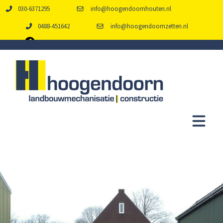
030-6371295
info@hoogendoornhouten.nl
0488-451642
info@hoogendoornzetten.nl