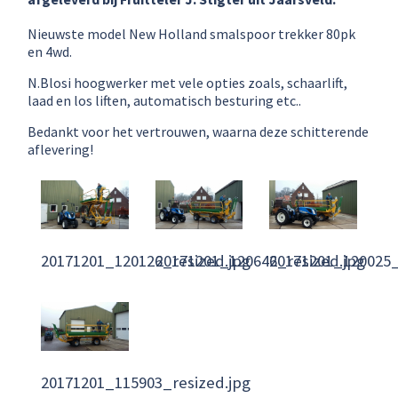
Nieuwste model New Holland smalspoor trekker 80pk
en 4wd.
N.Blosi hoogwerker met vele opties zoals, schaarlift,
laad en los liften, automatisch besturing etc..
Bedankt voor het vertrouwen, waarna deze schitterende
aflevering!
20171201_120126_resized.jpg
20171201_120646_resized.jpg
20171201_120025_
20171201_115903_resized.jpg