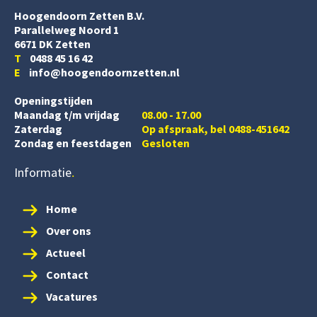
Hoogendoorn Zetten B.V.
Parallelweg Noord 1
6671 DK Zetten
T
0488 45 16 42
E
info@hoogendoornzetten.nl
Openingstijden
Maandag t/m vrijdag
08.00 - 17.00
Zaterdag
Op afspraak, bel 0488-451642
Zondag en feestdagen
Gesloten
Informatie
Home
Over ons
Actueel
Contact
Vacatures