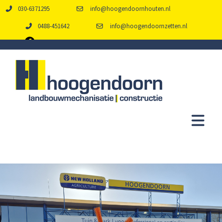
030-6371295
info@hoogendoornhouten.nl
0488-451642
info@hoogendoornzetten.nl