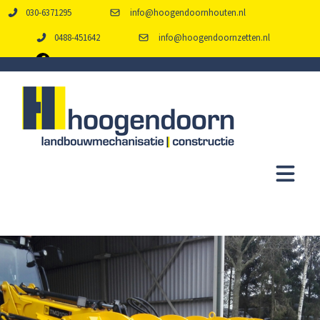
030-6371295
info@hoogendoornhouten.nl
0488-451642
info@hoogendoornzetten.nl