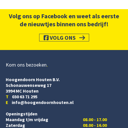
Volg ons op Facebook en weet als eerste
de nieuwtjes binnen ons bedrijf!
VOLG ONS
Kom ons bezoeken
Hoogendoorn Houten B.V.
Schonauwenseweg 17
3994 MC Houten
T
030 63 71 295
E
info@hoogendoornhouten.nl
Openingstijden
Maandag t/m vrijdag
08.00 - 17.00
Zaterdag
08.00 - 16.00