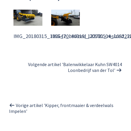
IMG_20180315_122647_resized_20180504_1052212
IMG_20180315_122721_resized_20
Volgende artikel 'Balenwikkelaar Kuhn SW4014
Loonbedrijf van der Tol'
Vorige artikel 'Kipper, frontmaaier & verdeelwals
Impelen'