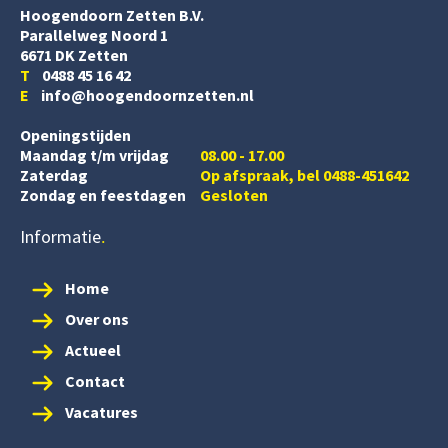
Hoogendoorn Zetten B.V.
Parallelweg Noord 1
6671 DK Zetten
T
0488 45 16 42
E
info@hoogendoornzetten.nl
Openingstijden
Maandag t/m vrijdag
08.00 - 17.00
Zaterdag
Op afspraak, bel 0488-451642
Zondag en feestdagen
Gesloten
Informatie
Home
Over ons
Actueel
Contact
Vacatures