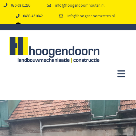
030-6371295
info@hoogendoornhouten.nl
0488-451642
info@hoogendoornzetten.nl