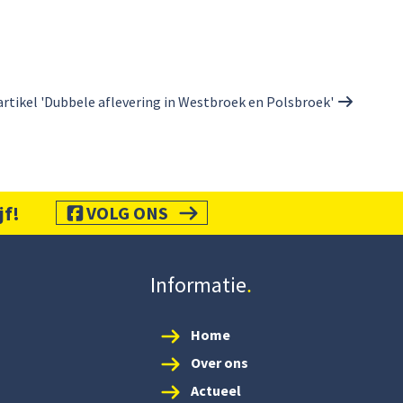
artikel 'Dubbele aflevering in Westbroek en Polsbroek'
jf!
VOLG ONS
Informatie
Home
Over ons
Actueel