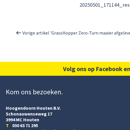
20250501_171144_res
Vorige artikel 'GrassHopper Zero-Turn maaier afgelever
Volg ons op Facebook en
Kom ons bezoeken
Hoogendoorn Houten B.V.
Schonauwenseweg 17
3994 MC Houten
T
030 63 71 295