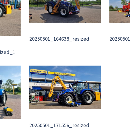
20250501_164638_resized
2025050
ized_1
20250501_171556_resized