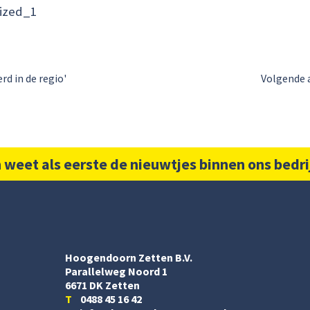
ized_1
d in de regio'
Volgende 
 weet als eerste de nieuwtjes binnen ons bedri
Hoogendoorn Zetten B.V.
Parallelweg Noord 1
6671 DK Zetten
T
0488 45 16 42