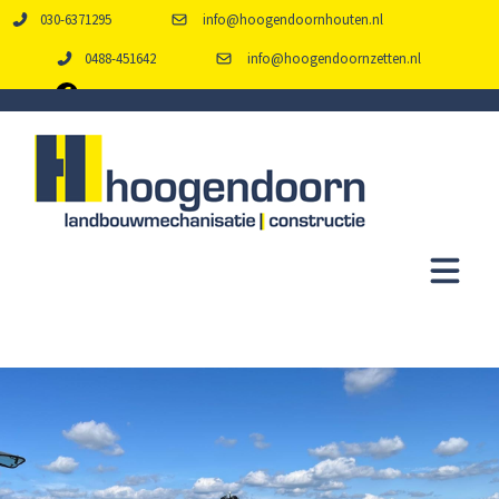
030-6371295
info@hoogendoornhouten.nl
0488-451642
info@hoogendoornzetten.nl