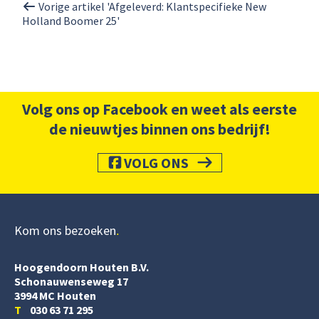
Vorige artikel 'Afgeleverd: Klantspecifieke New
Holland Boomer 25'
Volg ons op Facebook en weet als eerste
de nieuwtjes binnen ons bedrijf!
VOLG ONS
Kom ons bezoeken
Hoogendoorn Houten B.V.
Schonauwenseweg 17
3994 MC Houten
T
030 63 71 295