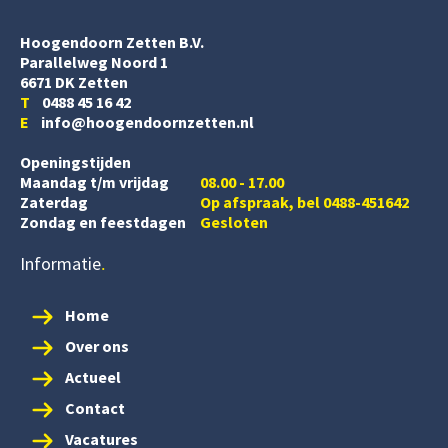
Hoogendoorn Zetten B.V.
Parallelweg Noord 1
6671 DK Zetten
T
0488 45 16 42
E
info@hoogendoornzetten.nl
Openingstijden
Maandag t/m vrijdag
08.00 - 17.00
Zaterdag
Op afspraak, bel 0488-451642
Zondag en feestdagen
Gesloten
Informatie
Home
Over ons
Actueel
Contact
Vacatures