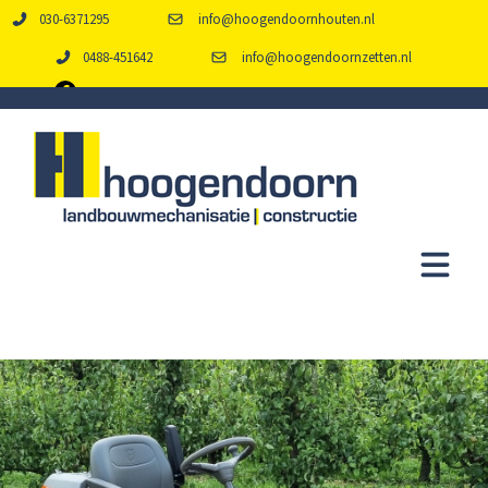
030-6371295
info@hoogendoornhouten.nl
0488-451642
info@hoogendoornzetten.nl