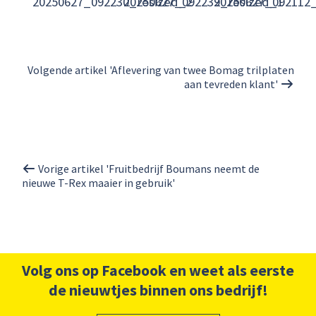
20250627_092230_resized_2
20250627_092239_resized_1
20250627_092112
Volgende artikel 'Aflevering van twee Bomag trilplaten
aan tevreden klant'
Vorige artikel 'Fruitbedrijf Boumans neemt de
nieuwe T-Rex maaier in gebruik'
Volg ons op Facebook en weet als eerste
de nieuwtjes binnen ons bedrijf!