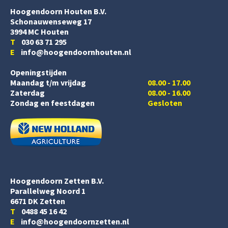
Hoogendoorn Houten B.V.
Schonauwenseweg 17
3994 MC Houten
T
030 63 71 295
E
info@hoogendoornhouten.nl
Openingstijden
Maandag t/m vrijdag
08.00 - 17.00
Zaterdag
08.00 - 16.00
Zondag en feestdagen
Gesloten
Hoogendoorn Zetten B.V.
Parallelweg Noord 1
6671 DK Zetten
T
0488 45 16 42
E
info@hoogendoornzetten.nl