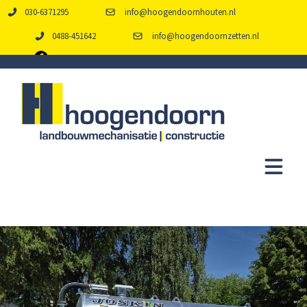
030-6371295
info@hoogendoornhouten.nl
0488-451642
info@hoogendoornzetten.nl