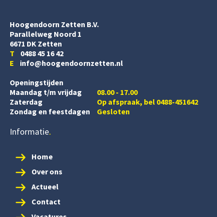
Hoogendoorn Zetten B.V.
Parallelweg Noord 1
6671 DK Zetten
T
0488 45 16 42
E
info@hoogendoornzetten.nl
Openingstijden
Maandag t/m vrijdag
08.00 - 17.00
Zaterdag
Op afspraak, bel 0488-451642
Zondag en feestdagen
Gesloten
Informatie
Home
Over ons
Actueel
Contact
Vacatures