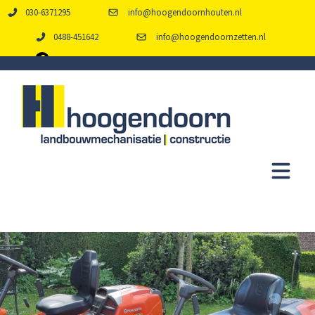
030-6371295
info@hoogendoornhouten.nl
0488-451642
info@hoogendoornzetten.nl