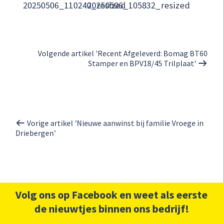
20250506_110240_resized
20250506_105832_resized
Volgende artikel 'Recent Afgeleverd: Bomag BT60
Stamper en BPV18/45 Trilplaat'
Vorige artikel 'Nieuwe aanwinst bij familie Vroege in
Driebergen'
Volg ons op Facebook en weet als eerste
de nieuwtjes binnen ons bedrijf!