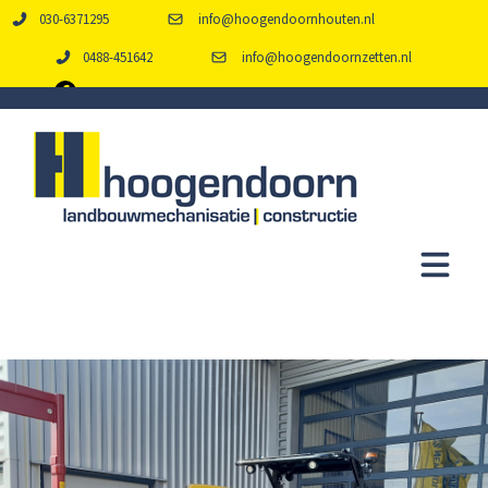
030-6371295
info@hoogendoornhouten.nl
0488-451642
info@hoogendoornzetten.nl