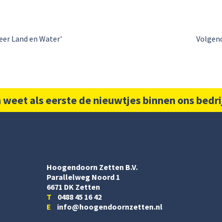
eer Land en Water'
Volgend
 weet als eerste de nieuwtjes binnen ons bedri
Hoogendoorn Zetten B.V.
Parallelweg Noord 1
6671 DK Zetten
T
0488 45 16 42
E
info@hoogendoornzetten.nl