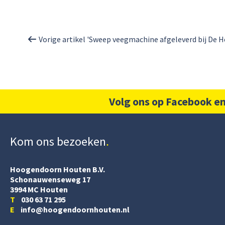
Vorige artikel 'Sweep veegmachine afgeleverd bij De H
Volg ons op Facebook en
Kom ons bezoeken
Hoogendoorn Houten B.V.
Schonauwenseweg 17
3994 MC Houten
T
030 63 71 295
E
info@hoogendoornhouten.nl