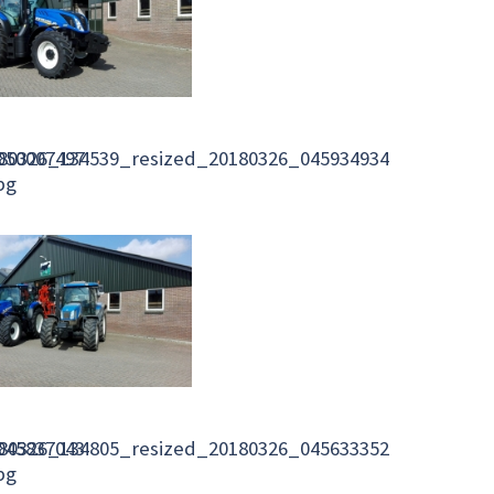
050007497
80326_134539_resized_20180326_045934934
pg
045837043
80326_134805_resized_20180326_045633352
pg