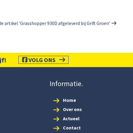
e artikel 'Grasshopper 930D afgeleverd bij Grift Groen'
jf!
VOLG ONS
Informatie
Home
Over ons
Actueel
Contact