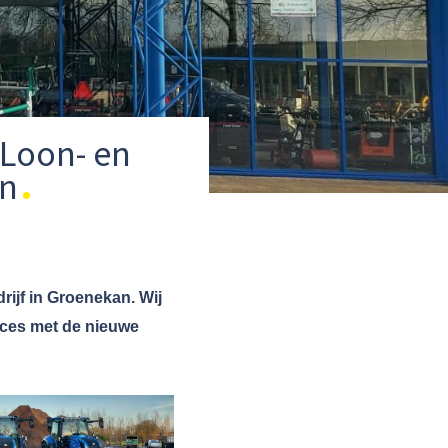
 Loon- en
an
ijf in Groenekan. Wij
cces met de nieuwe