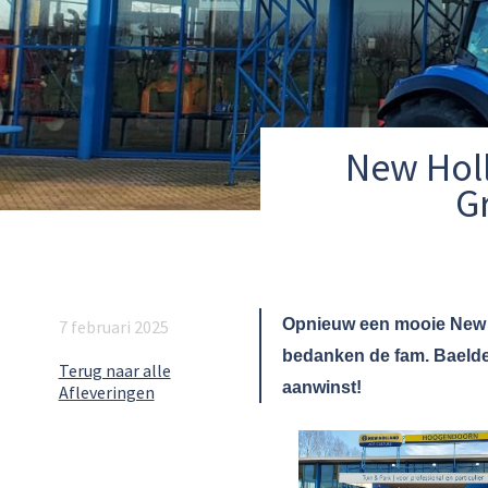
New Holl
G
Opnieuw een mooie New H
7 februari 2025
bedanken de fam. Baelde
Terug naar alle
aanwinst!
Afleveringen