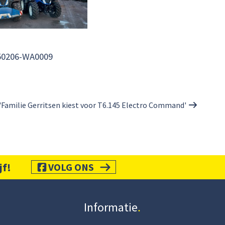
50206-WA0009
 'Familie Gerritsen kiest voor T6.145 Electro Command'
jf!
VOLG ONS
Informatie