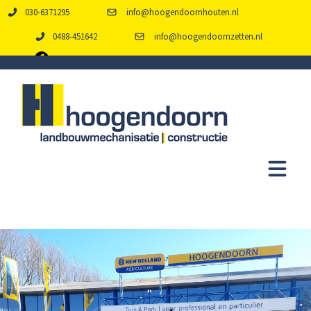
030-6371295
info@hoogendoornhouten.nl
0488-451642
info@hoogendoornzetten.nl