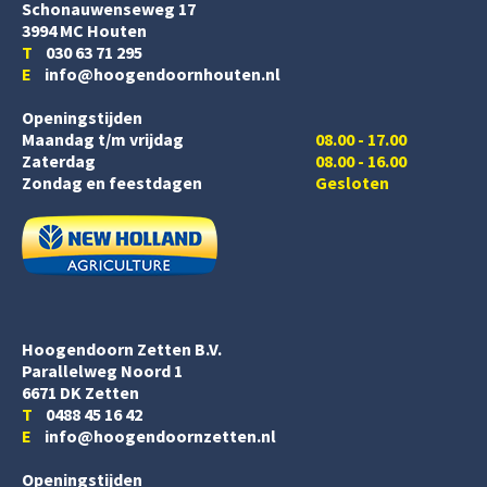
Schonauwenseweg 17
3994 MC Houten
T
030 63 71 295
E
info@hoogendoornhouten.nl
Openingstijden
Maandag t/m vrijdag
08.00 - 17.00
Zaterdag
08.00 - 16.00
Zondag en feestdagen
Gesloten
Hoogendoorn Zetten B.V.
Parallelweg Noord 1
6671 DK Zetten
T
0488 45 16 42
E
info@hoogendoornzetten.nl
Openingstijden