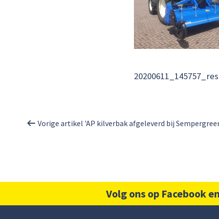
20200611_145757_res
Vorige artikel 'AP kilverbak afgeleverd bij Sempergree
Volg ons op Facebook en