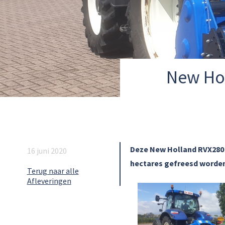
New Hol
Deze New Holland RVX280 
16 juni 2020
hectares gefreesd worden
Terug naar alle
Afleveringen