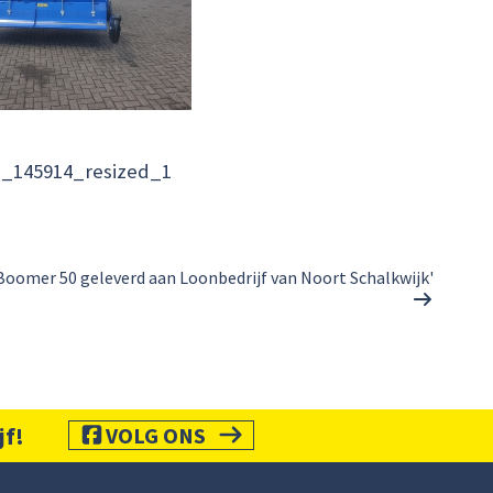
1_145914_resized_1
Boomer 50 geleverd aan Loonbedrijf van Noort Schalkwijk'
jf!
VOLG ONS