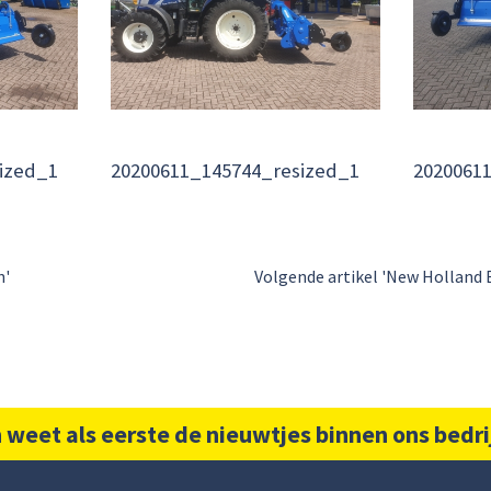
ized_1
20200611_145744_resized_1
2020061
n'
Volgende artikel 'New Holland 
 weet als eerste de nieuwtjes binnen ons bedri