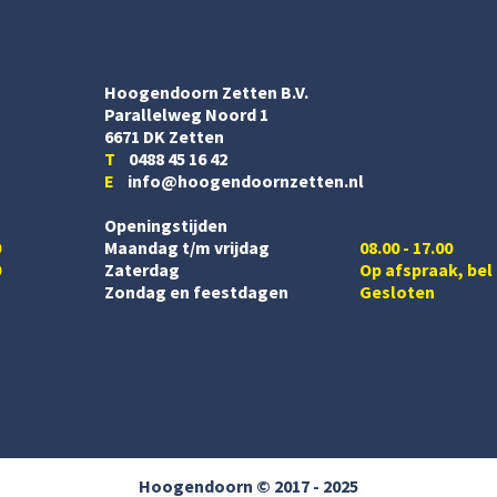
Hoogendoorn Zetten B.V.
Parallelweg Noord 1
6671 DK Zetten
T
0488 45 16 42
E
info@hoogendoornzetten.nl
Openingstijden
0
Maandag t/m vrijdag
08.00 - 17.00
0
Zaterdag
Op afspraak, bel
Zondag en feestdagen
Gesloten
Hoogendoorn © 2017 - 2025