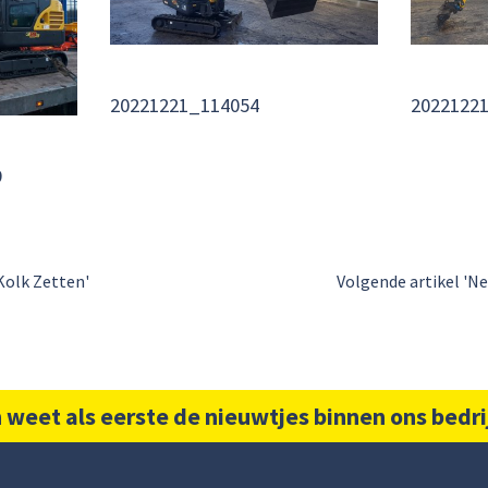
20221221_114054
2022122
9
Kolk Zetten'
Volgende artikel 'N
 weet als eerste de nieuwtjes binnen ons bedri