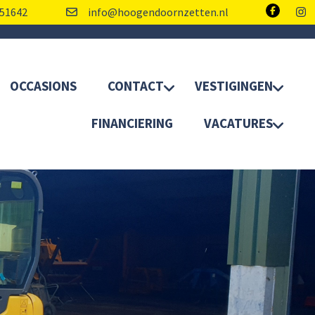
51642
info@hoogendoornzetten.nl
OCCASIONS
CONTACT
VESTIGINGEN
FINANCIERING
VACATURES