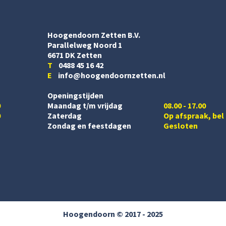
Hoogendoorn Zetten B.V.
Parallelweg Noord 1
6671 DK Zetten
T
0488 45 16 42
E
info@hoogendoornzetten.nl
Openingstijden
0
Maandag t/m vrijdag
08.00 - 17.00
0
Zaterdag
Op afspraak, bel
Zondag en feestdagen
Gesloten
Hoogendoorn © 2017 - 2025