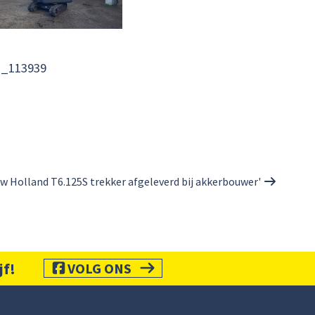
1_113939
ew Holland T6.125S trekker afgeleverd bij akkerbouwer'
jf!
VOLG ONS