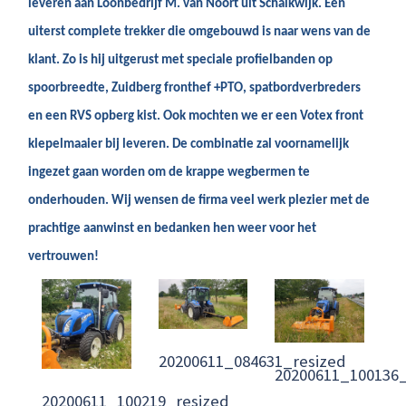
leveren aan Loonbedrijf M. van Noort uit Schalkwijk. Een
uiterst complete trekker die omgebouwd is naar wens van de
klant. Zo is hij uitgerust met speciale profielbanden op
spoorbreedte, Zuidberg fronthef +PTO, spatbordverbreders
en een RVS opberg kist. Ook mochten we er een Votex front
klepelmaaier bij leveren. De combinatie zal voornamelijk
ingezet gaan worden om de krappe wegbermen te
onderhouden. Wij wensen de firma veel werk plezier met de
prachtige aanwinst en bedanken hen weer voor het
vertrouwen!
20200611_084631_resized
20200611_100136_
20200611_100219_resized