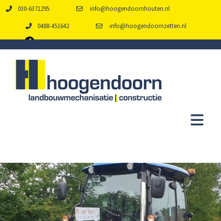
030-6371295
info@hoogendoornhouten.nl
0488-451642
info@hoogendoornzetten.nl