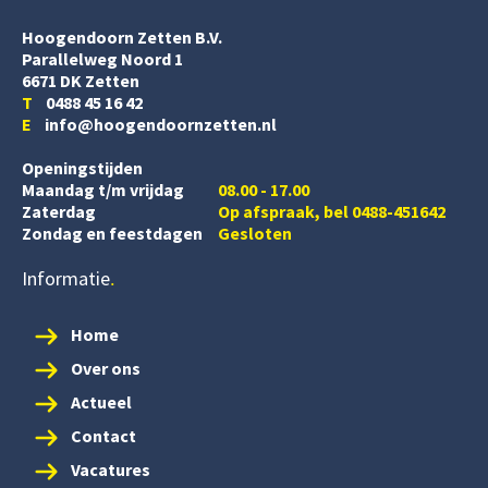
Hoogendoorn Zetten B.V.
Parallelweg Noord 1
6671 DK Zetten
T
0488 45 16 42
E
info@hoogendoornzetten.nl
Openingstijden
Maandag t/m vrijdag
08.00 - 17.00
Zaterdag
Op afspraak, bel 0488-451642
Zondag en feestdagen
Gesloten
Informatie
Home
Over ons
Actueel
Contact
Vacatures