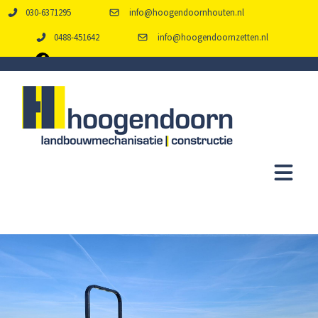
030-6371295
info@hoogendoornhouten.nl
0488-451642
info@hoogendoornzetten.nl