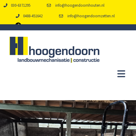
030-6371295
info@hoogendoornhouten.nl
0488-451642
info@hoogendoornzetten.nl