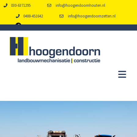
030-6371295
info@hoogendoornhouten.nl
0488-451642
info@hoogendoornzetten.nl