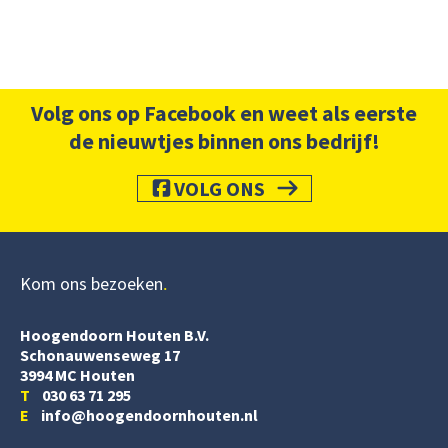
Volg ons op Facebook en weet als eerste
de nieuwtjes binnen ons bedrijf!
VOLG ONS
Kom ons bezoeken
Hoogendoorn Houten B.V.
Schonauwenseweg 17
3994 MC Houten
T
030 63 71 295
E
info@hoogendoornhouten.nl