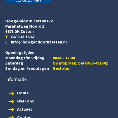
Hoogendoorn Zetten B.V.
Parallelweg Noord 1
6671 DK Zetten
T
0488 45 16 42
E
info@hoogendoornzetten.nl
Openingstijden
Maandag t/m vrijdag
08.00 - 17.00
Zaterdag
Op afspraak, bel 0488-451642
Zondag en feestdagen
Gesloten
Informatie
Home
Over ons
Actueel
Contact