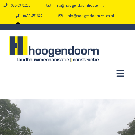
030-6371295
info@hoogendoornhouten.nl
0488-451642
info@hoogendoornzetten.nl