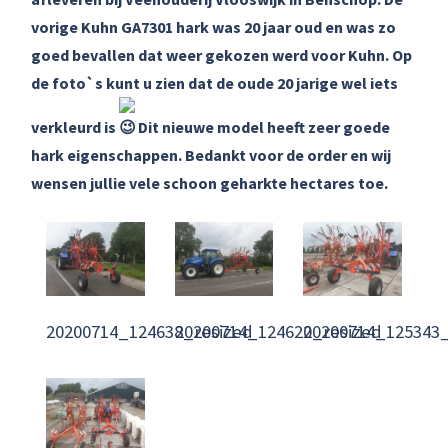
vorige Kuhn GA7301 hark was 20 jaar oud en was zo
goed bevallen dat weer gekozen werd voor Kuhn. Op
de foto`s kunt u zien dat de oude 20 jarige wel iets
verkleurd is
Dit nieuwe model heeft zeer goede
hark eigenschappen. Bedankt voor de order en wij
wensen jullie vele schoon geharkte hectares toe.
20200714_124638_resized
20200714_124620_resized
20200714_125343_