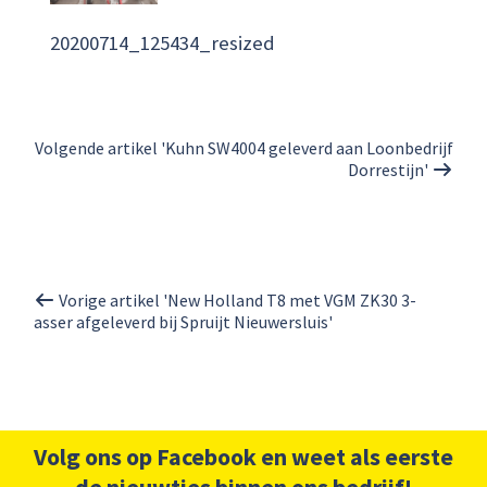
20200714_125434_resized
Volgende artikel 'Kuhn SW4004 geleverd aan Loonbedrijf
Dorrestijn'
Vorige artikel 'New Holland T8 met VGM ZK30 3-
asser afgeleverd bij Spruijt Nieuwersluis'
Volg ons op Facebook en weet als eerste
de nieuwtjes binnen ons bedrijf!