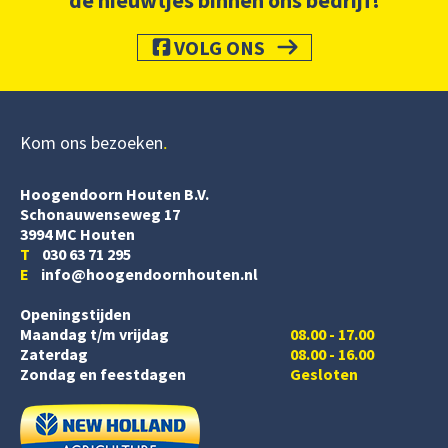
VOLG ONS
Kom ons bezoeken
Hoogendoorn Houten B.V.
Schonauwenseweg 17
3994 MC Houten
T
030 63 71 295
E
info@hoogendoornhouten.nl
Openingstijden
Maandag t/m vrijdag
08.00 - 17.00
Zaterdag
08.00 - 16.00
Zondag en feestdagen
Gesloten