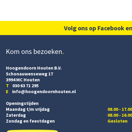
Volg ons op Facebook en
Kom ons bezoeken
Hoogendoorn Houten B.V.
Schonauwenseweg 17
3994 MC Houten
T
030 63 71 295
E
info@hoogendoornhouten.nl
Openingstijden
Maandag t/m vrijdag
08.00 - 17.0
Zaterdag
08.00 - 16.0
Zondag en feestdagen
Gesloten