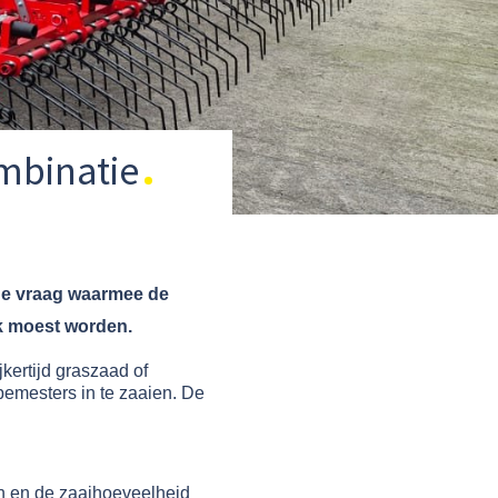
mbinatie
 de vraag waarmee de
ak moest worden.
ertijd graszaad of
emesters in te zaaien. De
en en de zaaihoeveelheid