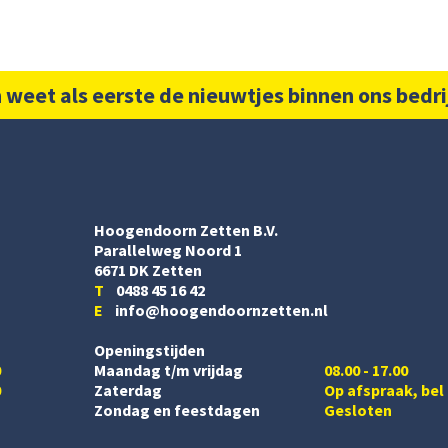
 weet als eerste de nieuwtjes binnen ons bedri
Hoogendoorn Zetten B.V.
Parallelweg Noord 1
6671 DK Zetten
T
0488 45 16 42
E
info@hoogendoornzetten.nl
Openingstijden
0
Maandag t/m vrijdag
08.00 - 17.00
0
Zaterdag
Op afspraak, bel
Zondag en feestdagen
Gesloten