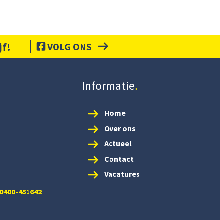
jf!
VOLG ONS
Informatie
Home
Over ons
Actueel
Contact
Vacatures
 0488-451642