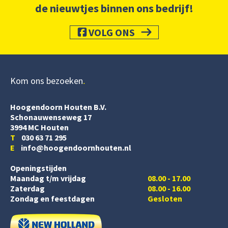
de nieuwtjes binnen ons bedrijf!
VOLG ONS
Kom ons bezoeken
Hoogendoorn Houten B.V.
Schonauwenseweg 17
3994 MC Houten
T
030 63 71 295
E
info@hoogendoornhouten.nl
Openingstijden
Maandag t/m vrijdag
08.00 - 17.00
Zaterdag
08.00 - 16.00
Zondag en feestdagen
Gesloten