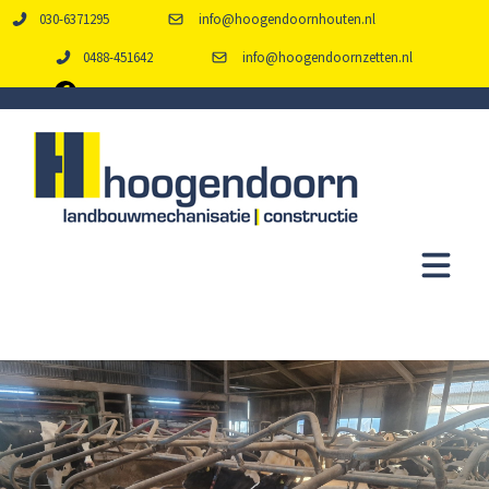
030-6371295
info@hoogendoornhouten.nl
0488-451642
info@hoogendoornzetten.nl