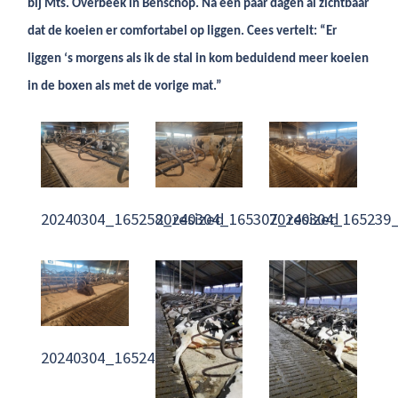
bij Mts. Overbeek in Benschop. Na een paar dagen al zichtbaar
dat de koeien er comfortabel op liggen. Cees vertelt: “Er
liggen ‘s morgens als ik de stal in kom beduidend meer koeien
in de boxen als met de vorige mat.”
20240304_165258_resized
20240304_165307_resized
20240304_165239_
20240304_165245_resized