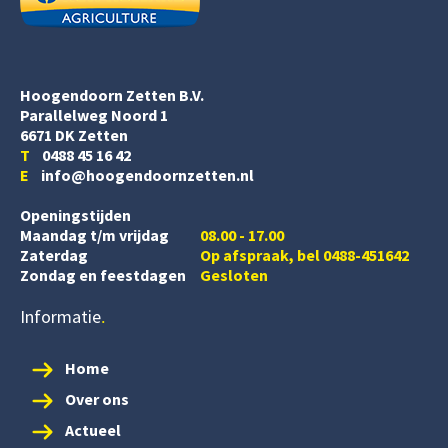
Hoogendoorn Zetten B.V.
Parallelweg Noord 1
6671 DK Zetten
T
0488 45 16 42
E
info@hoogendoornzetten.nl
Openingstijden
Maandag t/m vrijdag
08.00 - 17.00
Zaterdag
Op afspraak, bel 0488-451642
Zondag en feestdagen
Gesloten
Informatie
Home
Over ons
Actueel