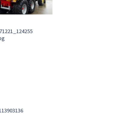
71221_124255
pg
113903136