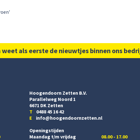
roen'
 weet als eerste de nieuwtjes binnen ons bedri
Hoogendoorn Zetten B.V.
Parallelweg Noord 1
6671 DK Zetten
T
0488 45 16 42
E
info@hoogendoornzetten.nl
Openingstijden
0
Maandag t/m vrijdag
08.00 - 17.00