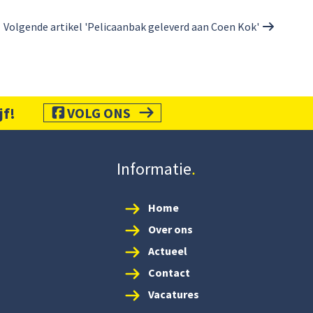
Volgende artikel 'Pelicaanbak geleverd aan Coen Kok'
jf!
VOLG ONS
Informatie
Home
Over ons
Actueel
Contact
Vacatures