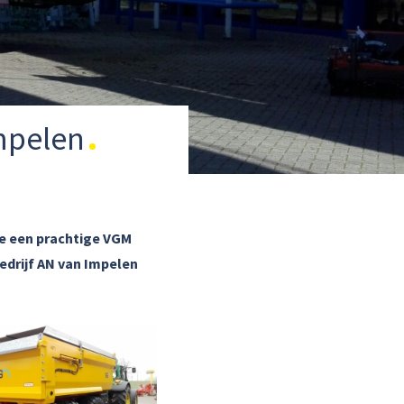
mpelen
we een prachtige VGM
drijf AN van Impelen