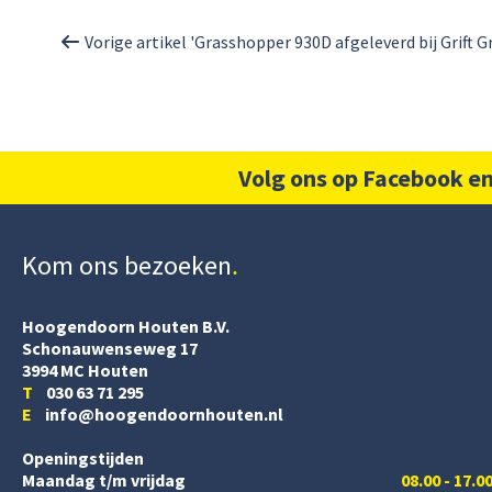
Vorige artikel 'Grasshopper 930D afgeleverd bij Grift G
Volg ons op Facebook en
Kom ons bezoeken
Hoogendoorn Houten B.V.
Schonauwenseweg 17
3994 MC Houten
T
030 63 71 295
E
info@hoogendoornhouten.nl
Openingstijden
Maandag t/m vrijdag
08.00 - 17.0