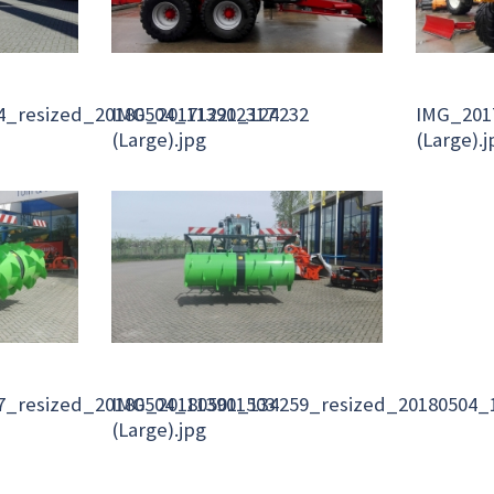
4_resized_20180504_113902317
IMG_20171221_124232
IMG_201
(Large).jpg
(Large).j
7_resized_20180504_113901503
IMG_20180501_134259_resized_20180504_
(Large).jpg