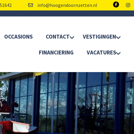
51642
info@hoogendoornzetten.nl
OCCASIONS
CONTACT
VESTIGINGEN
FINANCIERING
VACATURES