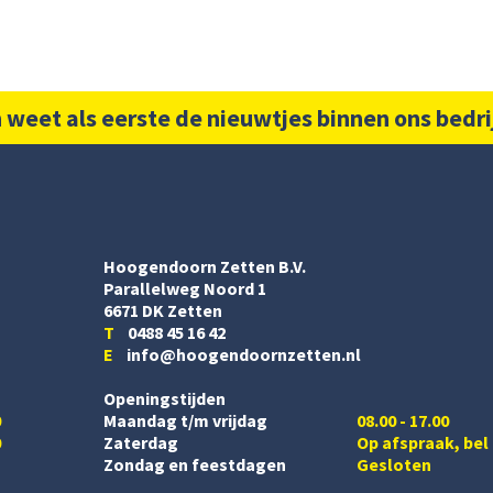
 weet als eerste de nieuwtjes binnen ons bedri
Hoogendoorn Zetten B.V.
Parallelweg Noord 1
6671 DK Zetten
T
0488 45 16 42
E
info@hoogendoornzetten.nl
Openingstijden
0
Maandag t/m vrijdag
08.00 - 17.00
0
Zaterdag
Op afspraak, bel
Zondag en feestdagen
Gesloten