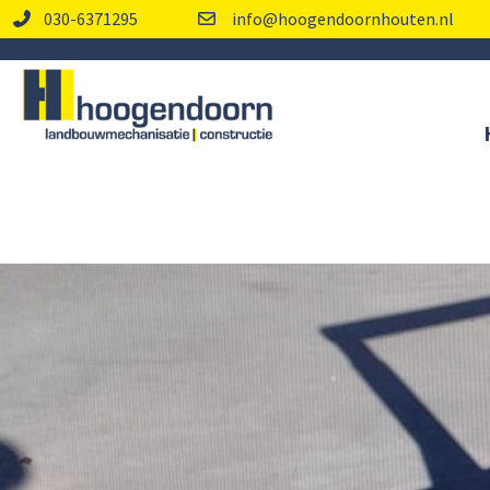
030-6371295
info@hoogendoornhouten.nl