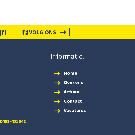
jf!
VOLG ONS
Informatie
Home
Over ons
Actueel
Contact
Vacatures
 0488-451642