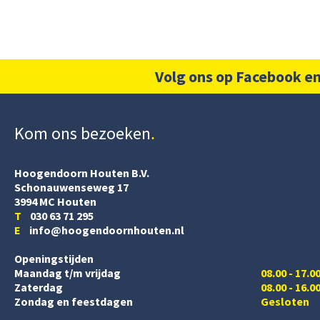
Volg ons op Facebook en
Kom ons bezoeken
Hoogendoorn Houten B.V.
Schonauwenseweg 17
3994 MC Houten
T
030 63 71 295
E
info@hoogendoornhouten.nl
Openingstijden
Maandag t/m vrijdag
08.00 - 17.0
Zaterdag
08.00 - 16.0
Zondag en feestdagen
Gesloten