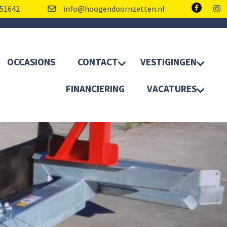
51642
info@hoogendoornzetten.nl
OCCASIONS
CONTACT
VESTIGINGEN
FINANCIERING
VACATURES