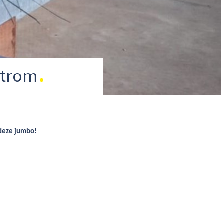
strom
 deze jumbo!