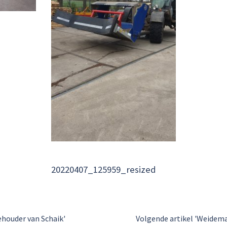
20220407_125959_resized
ehouder van Schaik'
Volgende artikel 'Weidema