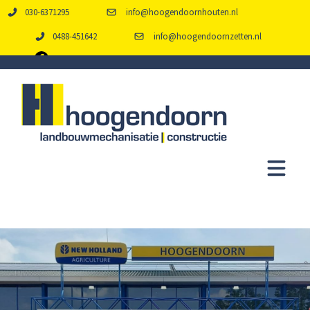
030-6371295
info@hoogendoornhouten.nl
0488-451642
info@hoogendoornzetten.nl