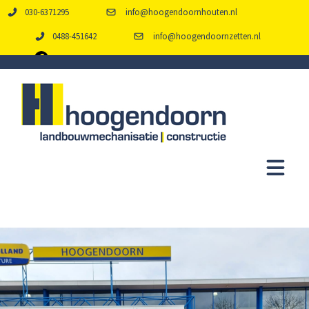
030-6371295
info@hoogendoornhouten.nl
0488-451642
info@hoogendoornzetten.nl