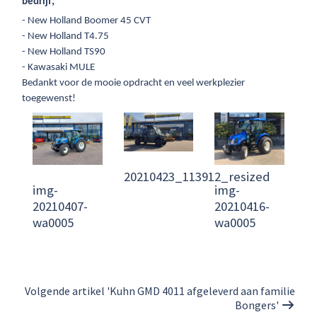
bedrijf;
- New Holland Boomer 45 CVT
- New Holland T4.75
- New Holland TS90
- Kawasaki MULE
Bedankt voor de mooie opdracht en veel werkplezier
toegewenst!
20210423_113912_resized
img-
img-
20210407-
20210416-
wa0005
wa0005
Volgende artikel 'Kuhn GMD 4011 afgeleverd aan familie
Bongers'