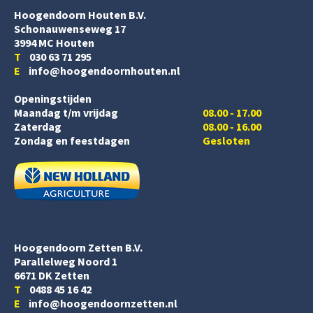
Hoogendoorn Houten B.V.
Schonauwenseweg 17
3994 MC Houten
T
030 63 71 295
E
info@hoogendoornhouten.nl
Openingstijden
Maandag t/m vrijdag
08.00 - 17.00
Zaterdag
08.00 - 16.00
Zondag en feestdagen
Gesloten
Hoogendoorn Zetten B.V.
Parallelweg Noord 1
6671 DK Zetten
T
0488 45 16 42
E
info@hoogendoornzetten.nl