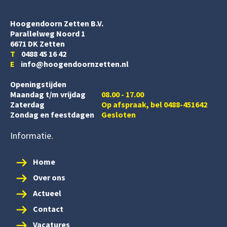
Hoogendoorn Zetten B.V.
Parallelweg Noord 1
6671 DK Zetten
T
0488 45 16 42
E
info@hoogendoornzetten.nl
Openingstijden
Maandag t/m vrijdag
08.00 - 17.00
Zaterdag
Op afspraak, bel 0488-451642
Zondag en feestdagen
Gesloten
Informatie
Home
Over ons
Actueel
Contact
Vacatures