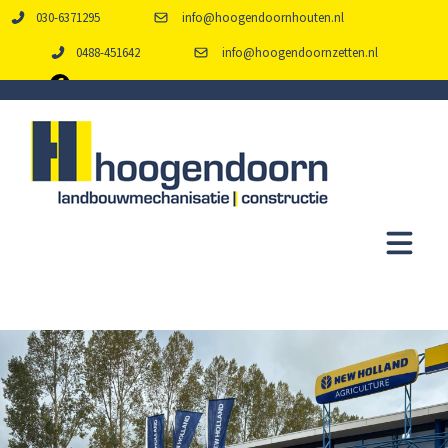
030-6371295
info@hoogendoornhouten.nl
0488-451642
info@hoogendoornzetten.nl