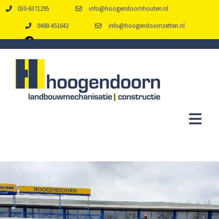
030-6371295
info@hoogendoornhouten.nl
0488-451642
info@hoogendoornzetten.nl