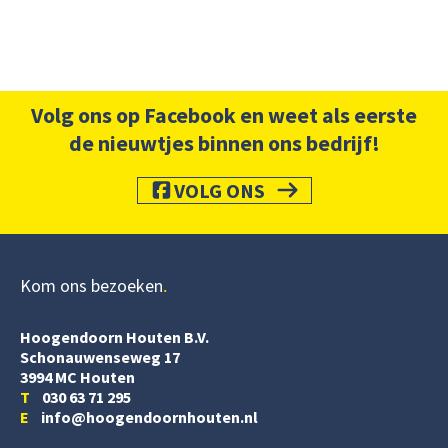
Volg ons op Facebook en weet als eerste
de nieuwtjes binnen ons bedrijf!
VOLG ONS
Kom ons bezoeken
Hoogendoorn Houten B.V.
Schonauwenseweg 17
3994 MC Houten
T
030 63 71 295
E
info@hoogendoornhouten.nl