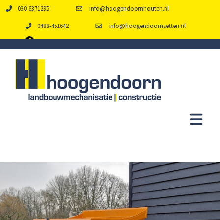
030-6371295
info@hoogendoornhouten.nl
0488-451642
info@hoogendoornzetten.nl