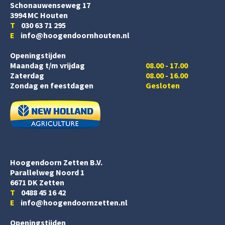
Schonauwenseweg 17
3994 MC Houten
T
030 63 71 295
E
info@hoogendoornhouten.nl
Openingstijden
Maandag t/m vrijdag
08.00 - 17.00
Zaterdag
08.00 - 16.00
Zondag en feestdagen
Gesloten
Hoogendoorn Zetten B.V.
Parallelweg Noord 1
6671 DK Zetten
T
0488 45 16 42
E
info@hoogendoornzetten.nl
Openingstijden