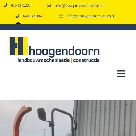
030-6371295
info@hoogendoornhouten.nl
0488-451642
info@hoogendoornzetten.nl