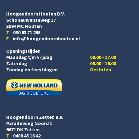
Hoogendoorn Houten B.V.
Schonauwenseweg 17
3994 MC Houten
T
030 63 71 295
E
info@hoogendoornhouten.nl
Openingstijden
Maandag t/m vrijdag
08.00 - 17.00
Zaterdag
08.00 - 16.00
Zondag en feestdagen
Gesloten
Hoogendoorn Zetten B.V.
Parallelweg Noord 1
6671 DK Zetten
T
0488 45 16 42