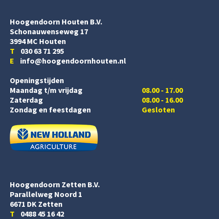
Hoogendoorn Houten B.V.
Schonauwenseweg 17
3994 MC Houten
T
030 63 71 295
E
info@hoogendoornhouten.nl
Openingstijden
Maandag t/m vrijdag
08.00 - 17.00
Zaterdag
08.00 - 16.00
Zondag en feestdagen
Gesloten
Hoogendoorn Zetten B.V.
Parallelweg Noord 1
6671 DK Zetten
T
0488 45 16 42