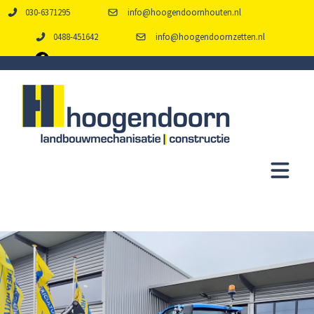
030-6371295
info@hoogendoornhouten.nl
0488-451642
info@hoogendoornzetten.nl