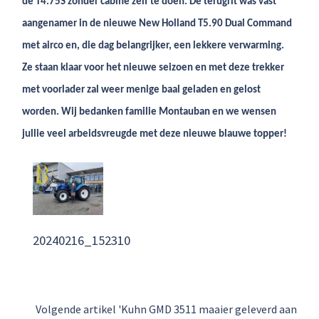
de T4.75S zonder cabine zelf te doen. De terugrit was vast
aangenamer in de nieuwe New Holland T5.90 Dual Command
met airco en, die dag belangrijker, een lekkere verwarming.
Ze staan klaar voor het nieuwe seizoen en met deze trekker
met voorlader zal weer menige baal geladen en gelost
worden. Wij bedanken familie Montauban en we wensen
jullie veel arbeidsvreugde met deze nieuwe blauwe topper!
20240216_152310
Volgende artikel 'Kuhn GMD 3511 maaier geleverd aan