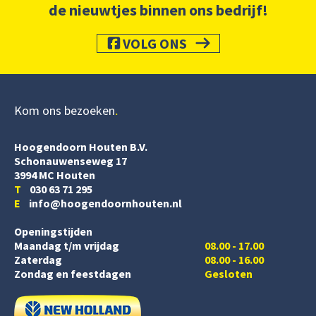
de nieuwtjes binnen ons bedrijf!
VOLG ONS
Kom ons bezoeken
Hoogendoorn Houten B.V.
Schonauwenseweg 17
3994 MC Houten
T
030 63 71 295
E
info@hoogendoornhouten.nl
Openingstijden
Maandag t/m vrijdag
08.00 - 17.00
Zaterdag
08.00 - 16.00
Zondag en feestdagen
Gesloten