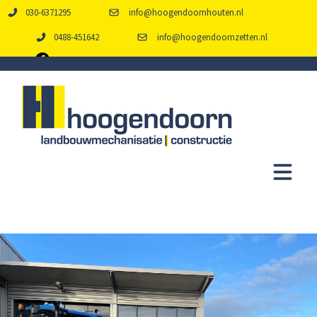
030-6371295
info@hoogendoornhouten.nl
0488-451642
info@hoogendoornzetten.nl