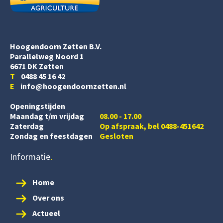
Hoogendoorn Zetten B.V.
Parallelweg Noord 1
6671 DK Zetten
T
0488 45 16 42
E
info@hoogendoornzetten.nl
Openingstijden
Maandag t/m vrijdag
08.00 - 17.00
Zaterdag
Op afspraak, bel 0488-451642
Zondag en feestdagen
Gesloten
Informatie
Home
Over ons
Actueel