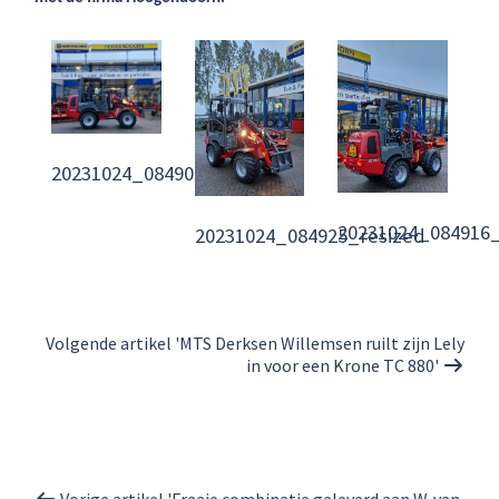
20231024_084906_resized
20231024_084916_
20231024_084925_resized
Volgende artikel 'MTS Derksen Willemsen ruilt zijn Lely
in voor een Krone TC 880'
Vorige artikel 'Fraaie combinatie geleverd aan W. van