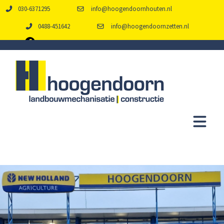
030-6371295
info@hoogendoornhouten.nl
0488-451642
info@hoogendoornzetten.nl