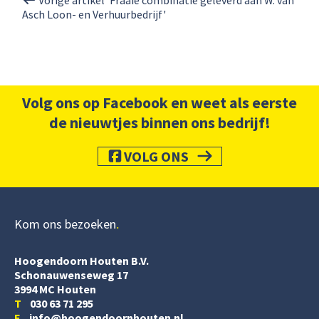
Asch Loon- en Verhuurbedrijf'
Volg ons op Facebook en weet als eerste
de nieuwtjes binnen ons bedrijf!
VOLG ONS
Kom ons bezoeken
Hoogendoorn Houten B.V.
Schonauwenseweg 17
3994 MC Houten
T
030 63 71 295
E
info@hoogendoornhouten.nl