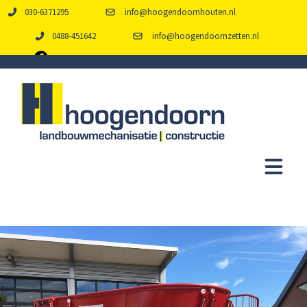
030-6371295
info@hoogendoornhouten.nl
0488-451642
info@hoogendoornzetten.nl