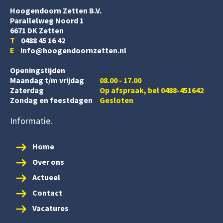
Hoogendoorn Zetten B.V.
Parallelweg Noord 1
6671 DK Zetten
T
0488 45 16 42
E
info@hoogendoornzetten.nl
Openingstijden
Maandag t/m vrijdag
08.00 - 17.00
Zaterdag
Op afspraak, bel 0488-451642
Zondag en feestdagen
Gesloten
Informatie
Home
Over ons
Actueel
Contact
Vacatures