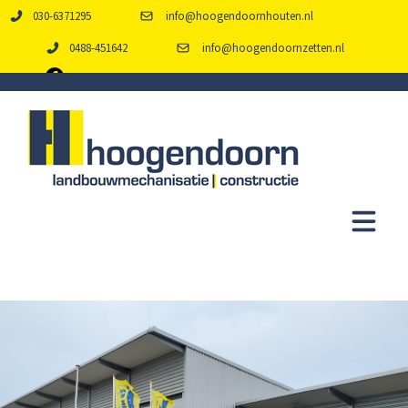
030-6371295
info@hoogendoornhouten.nl
0488-451642
info@hoogendoornzetten.nl