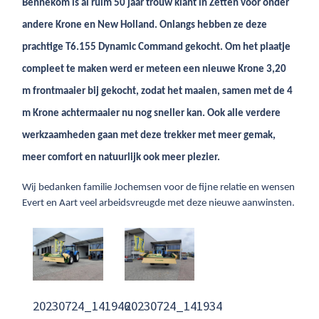
Bennekom is al ruim 50 jaar trouw klant in Zetten voor onder
andere Krone en New Holland. Onlangs hebben ze deze
prachtige T6.155 Dynamic Command gekocht. Om het plaatje
compleet te maken werd er meteen een nieuwe Krone 3,20
m frontmaaier bij gekocht, zodat het maaien, samen met de 4
m Krone achtermaaier nu nog sneller kan. Ook alle verdere
werkzaamheden gaan met deze trekker met meer gemak,
meer comfort en natuurlijk ook meer plezier.
Wij bedanken familie Jochemsen voor de fijne relatie en wensen
Evert en Aart veel arbeidsvreugde met deze nieuwe aanwinsten.
20230724_141946
20230724_141934