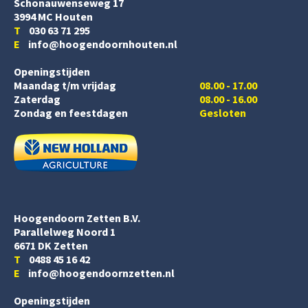
Schonauwenseweg 17
3994 MC Houten
T
030 63 71 295
E
info@hoogendoornhouten.nl
Openingstijden
Maandag t/m vrijdag
08.00 - 17.00
Zaterdag
08.00 - 16.00
Zondag en feestdagen
Gesloten
Hoogendoorn Zetten B.V.
Parallelweg Noord 1
6671 DK Zetten
T
0488 45 16 42
E
info@hoogendoornzetten.nl
Openingstijden