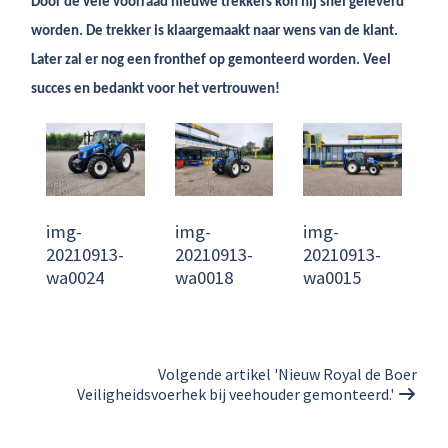
Door de vele voorraad nieuwe trekkers kon hij snel geleverd
worden. De trekker is klaargemaakt naar wens van de klant.
Later zal er nog een fronthef op gemonteerd worden. Veel
succes en bedankt voor het vertrouwen!
img-
img-
img-
20210913-
20210913-
20210913-
wa0024
wa0018
wa0015
Volgende artikel 'Nieuw Royal de Boer
Veiligheidsvoerhek bij veehouder gemonteerd.'