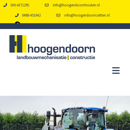
030-6371295
info@hoogendoornhouten.nl
0488-451642
info@hoogendoornzetten.nl