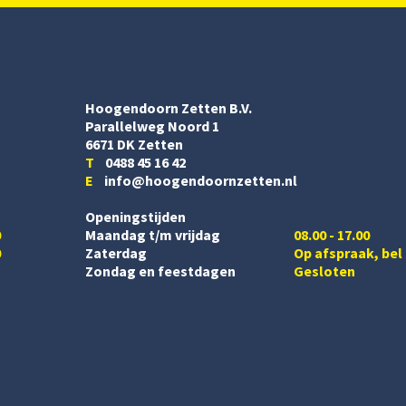
Hoogendoorn Zetten B.V.
Parallelweg Noord 1
6671 DK Zetten
T
0488 45 16 42
E
info@hoogendoornzetten.nl
Openingstijden
0
Maandag t/m vrijdag
08.00 - 17.00
0
Zaterdag
Op afspraak, bel
Zondag en feestdagen
Gesloten