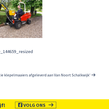
9_144659_resized
ie klepelmaaiers afgeleverd aan Van Noort Schalkwijk'
jf!
VOLG ONS