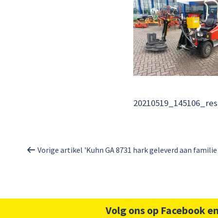
20210519_145106_res
Vorige artikel 'Kuhn GA 8731 hark geleverd aan famili
Volg ons op Facebook en