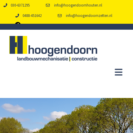
030-6371295
info@hoogendoornhouten.nl
0488-451642
info@hoogendoornzetten.nl