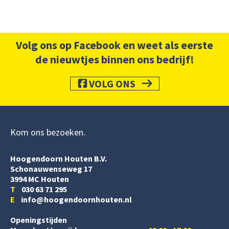
Volg ons op Facebook en weet als eerste
de nieuwtjes binnen ons bedrijf!
VOLG ONS
Kom ons bezoeken
Hoogendoorn Houten B.V.
Schonauwenseweg 17
3994 MC Houten
T
030 63 71 295
E
info@hoogendoornhouten.nl
Openingstijden