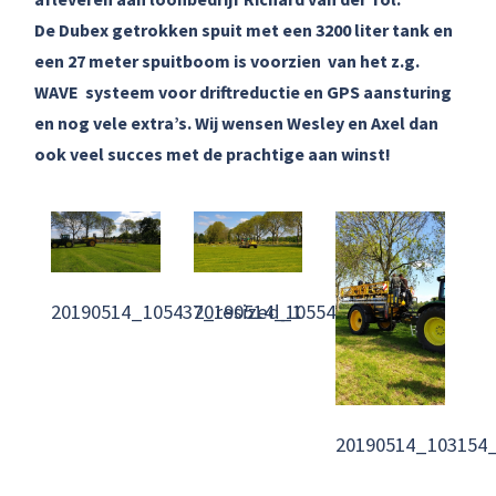
De Dubex getrokken spuit met een 3200 liter tank en
een 27 meter spuitboom is voorzien van het z.g.
WAVE systeem voor driftreductie en GPS aansturing
en nog vele extra’s. Wij wensen Wesley en Axel dan
ook veel succes met de prachtige aan winst!
20190514_105437_resized_1
20190514_105548_resized_1
20190514_103154_