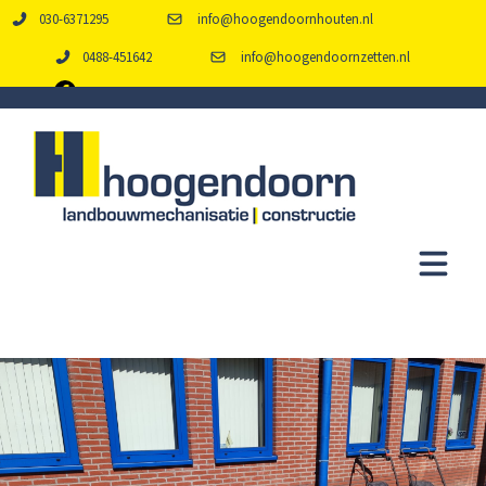
030-6371295
info@hoogendoornhouten.nl
0488-451642
info@hoogendoornzetten.nl