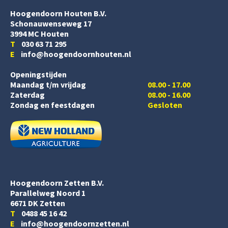
Hoogendoorn Houten B.V.
Schonauwenseweg 17
3994 MC Houten
T
030 63 71 295
E
info@hoogendoornhouten.nl
Openingstijden
Maandag t/m vrijdag
08.00 - 17.00
Zaterdag
08.00 - 16.00
Zondag en feestdagen
Gesloten
Hoogendoorn Zetten B.V.
Parallelweg Noord 1
6671 DK Zetten
T
0488 45 16 42
E
info@hoogendoornzetten.nl