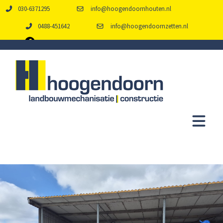
030-6371295
info@hoogendoornhouten.nl
0488-451642
info@hoogendoornzetten.nl