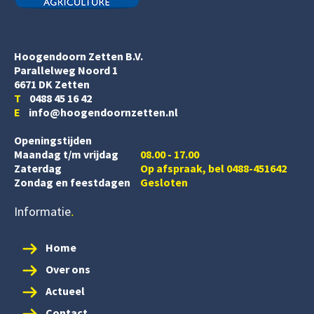
Hoogendoorn Zetten B.V.
Parallelweg Noord 1
6671 DK Zetten
T
0488 45 16 42
E
info@hoogendoornzetten.nl
Openingstijden
Maandag t/m vrijdag
08.00 - 17.00
Zaterdag
Op afspraak, bel 0488-451642
Zondag en feestdagen
Gesloten
Informatie
Home
Over ons
Actueel
Contact