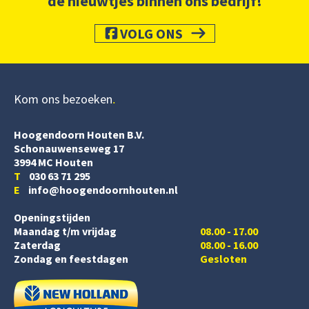
de nieuwtjes binnen ons bedrijf!
VOLG ONS
Kom ons bezoeken
Hoogendoorn Houten B.V.
Schonauwenseweg 17
3994 MC Houten
T
030 63 71 295
E
info@hoogendoornhouten.nl
Openingstijden
Maandag t/m vrijdag
08.00 - 17.00
Zaterdag
08.00 - 16.00
Zondag en feestdagen
Gesloten