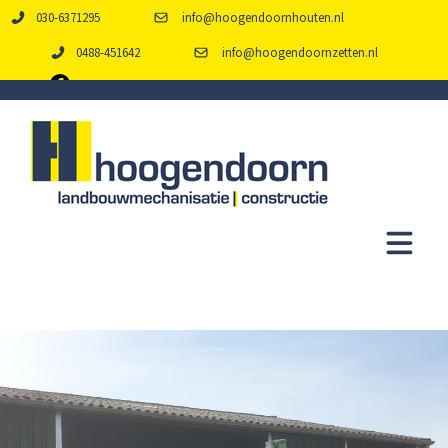
030-6371295
info@hoogendoornhouten.nl
0488-451642
info@hoogendoornzetten.nl