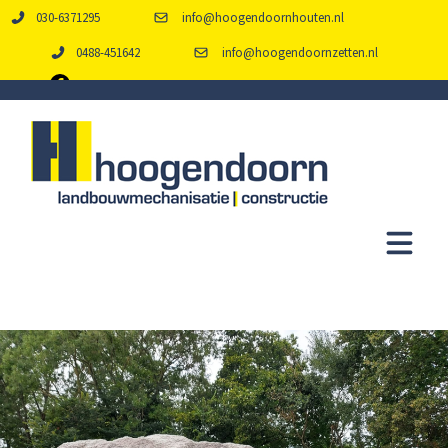
030-6371295
info@hoogendoornhouten.nl
0488-451642
info@hoogendoornzetten.nl