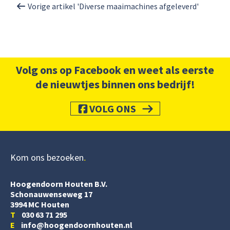
Vorige artikel 'Diverse maaimachines afgeleverd'
Volg ons op Facebook en weet als eerste
de nieuwtjes binnen ons bedrijf!
VOLG ONS
Kom ons bezoeken
Hoogendoorn Houten B.V.
Schonauwenseweg 17
3994 MC Houten
T
030 63 71 295
E
info@hoogendoornhouten.nl