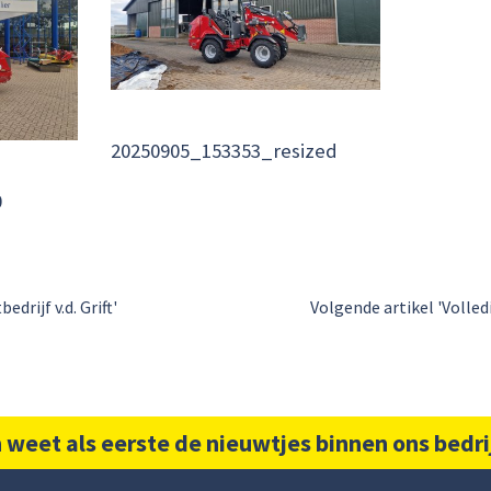
20250905_153353_resized
0
drijf v.d. Grift'
Volgende artikel 'Voll
 weet als eerste de nieuwtjes binnen ons bedri