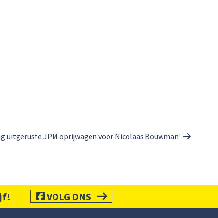
edig uitgeruste JPM oprijwagen voor Nicolaas Bouwman'
jf!
VOLG ONS