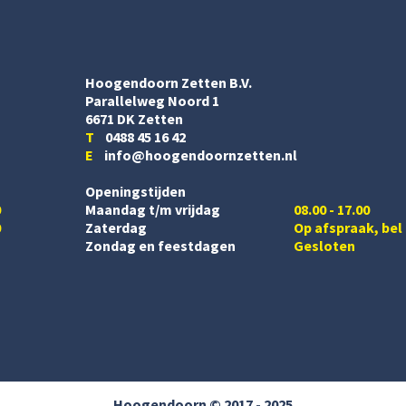
Hoogendoorn Zetten B.V.
Parallelweg Noord 1
6671 DK Zetten
T
0488 45 16 42
E
info@hoogendoornzetten.nl
Openingstijden
0
Maandag t/m vrijdag
08.00 - 17.00
0
Zaterdag
Op afspraak, bel
Zondag en feestdagen
Gesloten
Hoogendoorn © 2017 - 2025